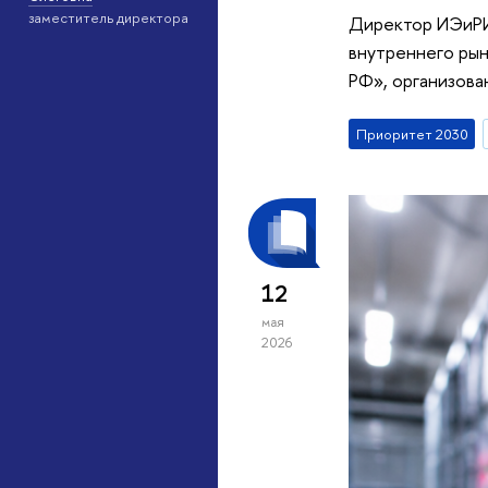
заместитель директора
Директор ИЭиРИ
внутреннего рын
РФ», организова
Приоритет 2030
12
мая
2026