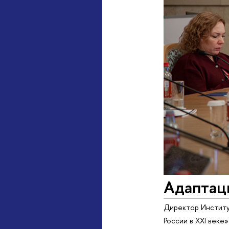
Адаптац
Директор Институ
России в XXI веке