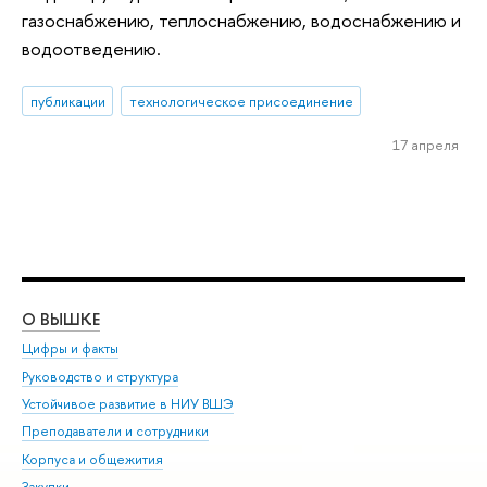
газоснабжению, теплоснабжению, водоснабжению и
водоотведению.
публикации
технологическое присоединение
17 апреля
О ВЫШКЕ
ОБ
Цифры и факты
Ли
Руководство и структура
Дов
Устойчивое развитие в НИУ ВШЭ
Ол
Преподаватели и сотрудники
При
Корпуса и общежития
Вы
Закупки
При