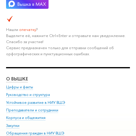
Нашли
опечатку
?
Выделите её, нажмите Ctrl+Enter и отправьте нам уведомление.
Спасибо за участие!
Сервис предназначен только для отправки сообщений об
орфографических и пунктуационных ошибках.
О ВЫШКЕ
ОБ
Цифры и факты
Ли
Руководство и структура
Дов
Устойчивое развитие в НИУ ВШЭ
Ол
Преподаватели и сотрудники
При
Корпуса и общежития
Вы
Закупки
При
Обращения граждан в НИУ ВШЭ
Ас