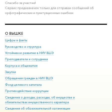
Спасибо за участие!
Сервис предназначен только для отправки сообщений об
орфографических и пунктуационных ошибках.
О ВЫШКЕ
ОБ
Цифры и факты
Ли
Руководство и структура
Дов
Устойчивое развитие в НИУ ВШЭ
Ол
Преподаватели и сотрудники
При
Корпуса и общежития
Вы
Закупки
При
Обращения граждан в НИУ ВШЭ
Ас
Фонд целевого капитала
До
Противодействие коррупции
Цен
Сведения о доходах, расходах, об имуществе и
Би
обязательствах имущественного характера
Об
Сведения об образовательной организации
Обр