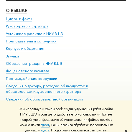
О ВЫШКЕ
ОБ
Цифры и факты
Ли
Руководство и структура
Дов
Устойчивое развитие в НИУ ВШЭ
Ол
Преподаватели и сотрудники
При
Корпуса и общежития
Вы
Закупки
При
Обращения граждан в НИУ ВШЭ
Ас
Фонд целевого капитала
До
Противодействие коррупции
Цен
Сведения о доходах, расходах, об имуществе и
Би
обязательствах имущественного характера
Об
Сведения об образовательной организации
Обр
Людям с ограниченными возможностями здоровья
Мы используем файлы cookies для улучшения работы сайта
Единая платежная страница
НИУ ВШЭ и большего удобства его использования. Более
подробную информацию об использовании файлов cookies
Работа в Вышке
можно найти
здесь
, наши правила обработки персональных
данных –
здесь
. Продолжая пользоваться сайтом, вы
✖