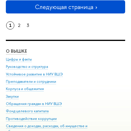
Следующая страница
1
2
3
О ВЫШКЕ
ОБ
Цифры и факты
Ли
Руководство и структура
Дов
Устойчивое развитие в НИУ ВШЭ
Ол
Преподаватели и сотрудники
При
Корпуса и общежития
Вы
Закупки
При
Обращения граждан в НИУ ВШЭ
Ас
Фонд целевого капитала
До
Противодействие коррупции
Цен
Сведения о доходах, расходах, об имуществе и
Би