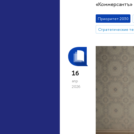
«Коммерсантъ» м
Приоритет 2030
16
апр
2026