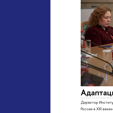
Адаптац
Директор Институ
России в XXI веке