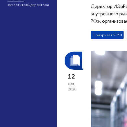
заместитель директора
Директор ИЭиРИ
внутреннего рын
РФ», организова
Приоритет 2030
12
мая
2026