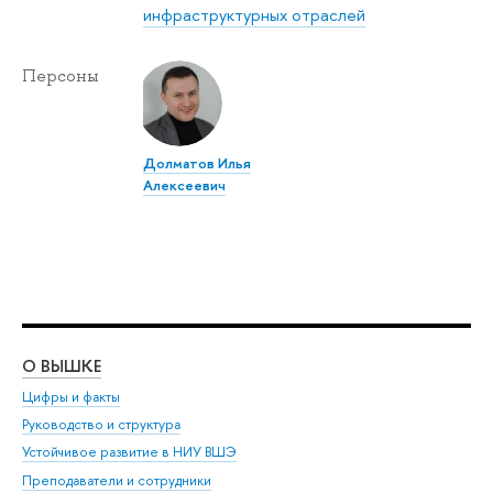
инфраструктурных отраслей
Персоны
Долматов Илья
Алексеевич
О ВЫШКЕ
ОБ
Цифры и факты
Ли
Руководство и структура
Дов
Устойчивое развитие в НИУ ВШЭ
Ол
Преподаватели и сотрудники
При