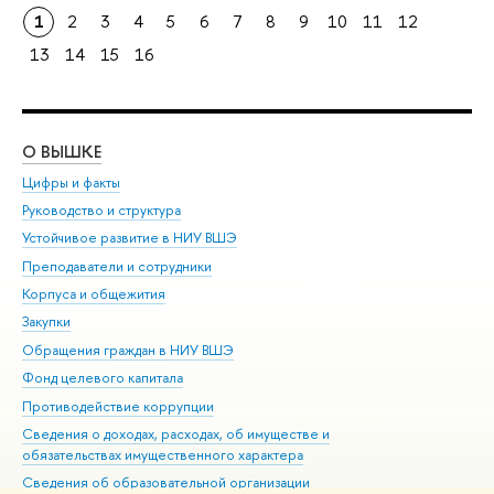
1
2
3
4
5
6
7
8
9
10
11
12
13
14
15
16
О ВЫШКЕ
ОБ
Цифры и факты
Ли
Руководство и структура
Дов
Устойчивое развитие в НИУ ВШЭ
Ол
Преподаватели и сотрудники
При
Корпуса и общежития
Вы
Закупки
При
Обращения граждан в НИУ ВШЭ
Ас
Фонд целевого капитала
До
Противодействие коррупции
Цен
Сведения о доходах, расходах, об имуществе и
Би
обязательствах имущественного характера
Об
Сведения об образовательной организации
Обр