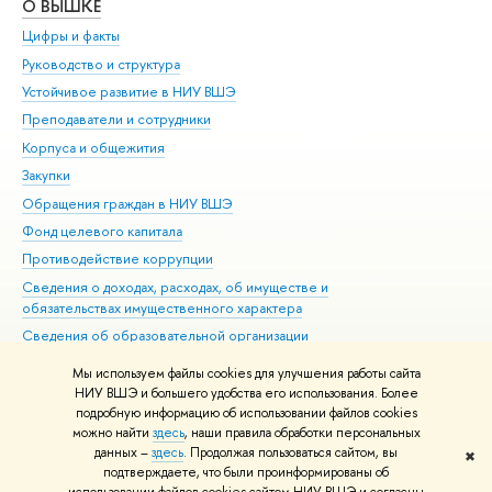
О ВЫШКЕ
ОБ
Цифры и факты
Ли
Руководство и структура
Дов
Устойчивое развитие в НИУ ВШЭ
Ол
Преподаватели и сотрудники
При
Корпуса и общежития
Вы
Закупки
При
Обращения граждан в НИУ ВШЭ
Ас
Фонд целевого капитала
До
Противодействие коррупции
Цен
Сведения о доходах, расходах, об имуществе и
Би
обязательствах имущественного характера
Об
Сведения об образовательной организации
Обр
Людям с ограниченными возможностями здоровья
Мы используем файлы cookies для улучшения работы сайта
Единая платежная страница
НИУ ВШЭ и большего удобства его использования. Более
подробную информацию об использовании файлов cookies
Работа в Вышке
можно найти
здесь
, наши правила обработки персональных
данных –
здесь
. Продолжая пользоваться сайтом, вы
✖
Редактору
подтверждаете, что были проинформированы об
© НИУ ВШЭ 1993–2026
Адреса и контакты
Условия использования