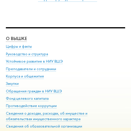
О ВЫШКЕ
ОБ
Цифры и факты
Ли
Руководство и структура
Дов
Устойчивое развитие в НИУ ВШЭ
Ол
Преподаватели и сотрудники
При
Корпуса и общежития
Вы
Закупки
При
Обращения граждан в НИУ ВШЭ
Ас
Фонд целевого капитала
До
Противодействие коррупции
Цен
Сведения о доходах, расходах, об имуществе и
Би
обязательствах имущественного характера
Об
Сведения об образовательной организации
Обр