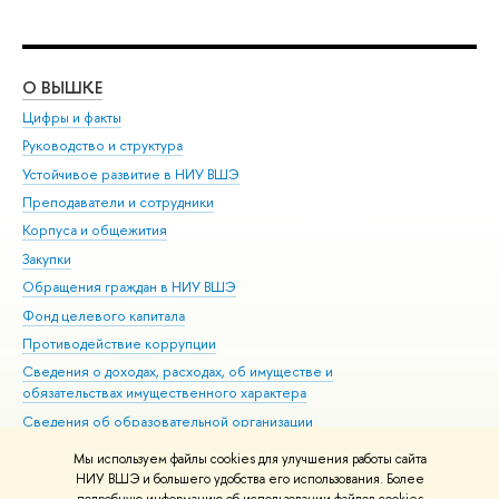
О ВЫШКЕ
ОБ
Цифры и факты
Ли
Руководство и структура
Дов
Устойчивое развитие в НИУ ВШЭ
Ол
Преподаватели и сотрудники
При
Корпуса и общежития
Вы
Закупки
При
Обращения граждан в НИУ ВШЭ
Ас
Фонд целевого капитала
До
Противодействие коррупции
Цен
Сведения о доходах, расходах, об имуществе и
Би
обязательствах имущественного характера
Об
Сведения об образовательной организации
Обр
Людям с ограниченными возможностями здоровья
Мы используем файлы cookies для улучшения работы сайта
Единая платежная страница
НИУ ВШЭ и большего удобства его использования. Более