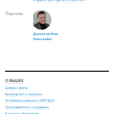
Персоны
Долматов Илья
Алексеевич
О ВЫШКЕ
ОБ
Цифры и факты
Ли
Руководство и структура
Дов
Устойчивое развитие в НИУ ВШЭ
Ол
Преподаватели и сотрудники
При
Корпуса и общежития
Вы