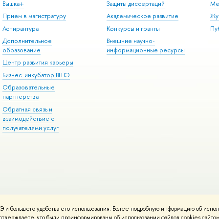
Вышка+
Защиты диссертаций
Ме
Прием в магистратуру
Академическое развитие
Жу
Аспирантура
Конкурсы и гранты
Пу
Дополнительное
Внешние научно-
образование
информационные ресурсы
Центр развития карьеры
Бизнес-инкубатор ВШЭ
Образовательные
партнерства
Обратная связь и
взаимодействие с
получателями услуг
 и большего удобства его использования. Более подробную информацию об испол
онтакты
Условия использования материалов
Политика конфиденциальност
подтверждаете, что были проинформированы об использовании файлов cookies сай
ботаны в
Школе дизайна НИУ ВШЭ