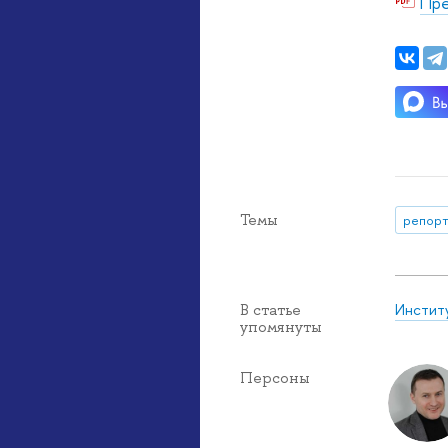
Пре
Темы
репорт
Инстит
В статье
упомянуты
Персоны