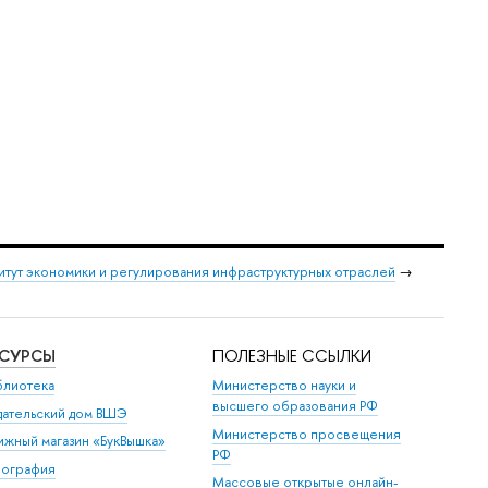
итут экономики и регулирования инфраструктурных отраслей
→
ЕСУРСЫ
ПОЛЕЗНЫЕ ССЫЛКИ
блиотека
Министерство науки и
высшего образования РФ
дательский дом ВШЭ
Министерство просвещения
ижный магазин «БукВышка»
РФ
пография
Массовые открытые онлайн-