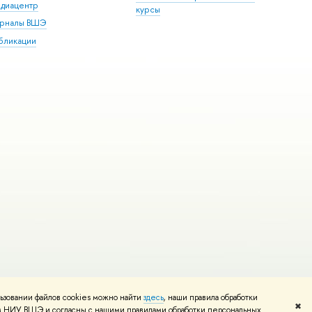
диацентр
курсы
рналы ВШЭ
бликации
ьзовании файлов cookies можно найти
здесь
, наши правила обработки
и
Карта сайта
Редактору
✖
том НИУ ВШЭ и согласны с нашими правилами обработки персональных