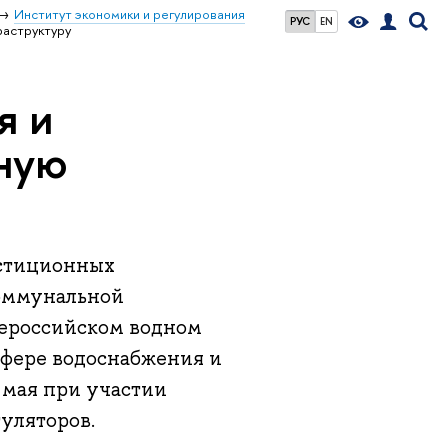
Институт экономики и регулирования
РУС
EN
раструктуру
я и
ную
естиционных
коммунальной
сероссийском водном
сфере водоснабжения и
 мая при участии
уляторов.