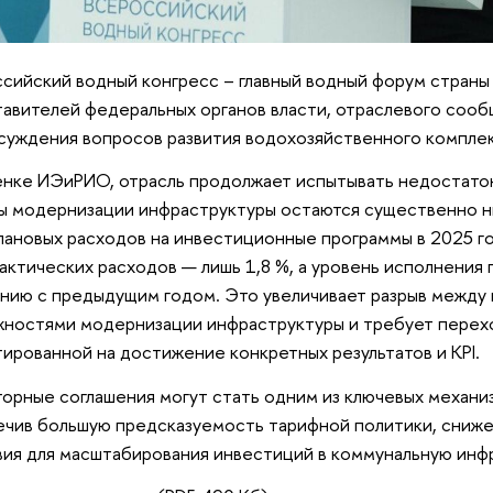
сийский водный конгресс – главный водный форум стран
авителей федеральных органов власти, отраслевого сооб
суждения вопросов развития водохозяйственного комплек
нке ИЭиРИО, отрасль продолжает испытывать недостато
ы модернизации инфраструктуры остаются существенно н
лановых расходов на инвестиционные программы в 2025 год
актических расходов — лишь 1,8 %, а уровень исполнения 
нию с предыдущим годом. Это увеличивает разрыв между
ностями модернизации инфраструктуры и требует перехо
ированной на достижение конкретных результатов и KPI.
торные соглашения могут стать одним из ключевых механиз
чив большую предсказуемость тарифной политики, сниже
вия для масштабирования инвестиций в коммунальную инф