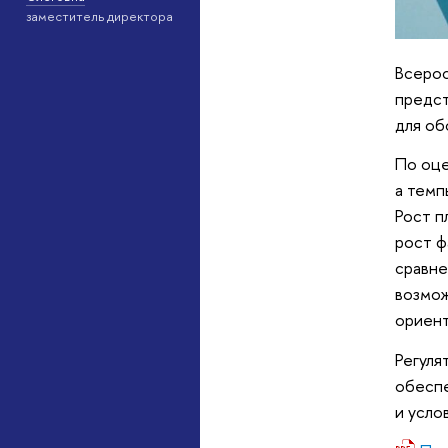
заместитель директора
Всерос
предст
для об
По оце
а темп
Рост п
рост ф
сравне
возмож
ориент
Регуля
обеспе
и усло