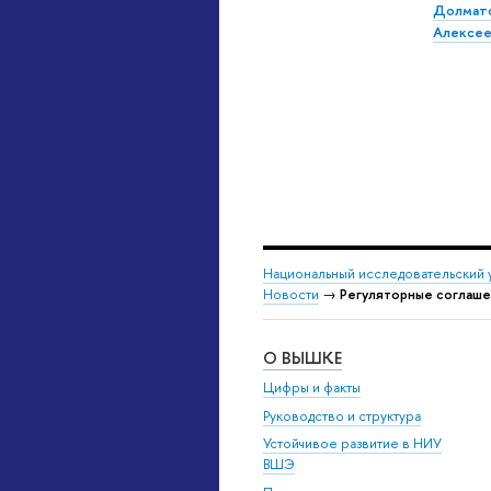
Долмато
Алексее
Национальный исследовательский 
Новости
→
Регуляторные соглаше
О ВЫШКЕ
Цифры и факты
Руководство и структура
Устойчивое развитие в НИУ
ВШЭ