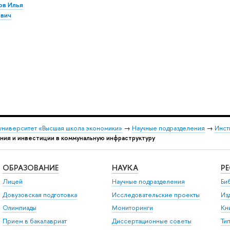
в Илья
вич
университет «Высшая школа экономики»
→
Научные подразделения
→
Инст
ния и инвестиции в коммунальную инфраструктуру
ОБРАЗОВАНИЕ
НАУКА
Р
Лицей
Научные подразделения
Би
Довузовская подготовка
Исследовательские проекты
Из
Олимпиады
Мониторинги
Кн
Прием в бакалавриат
Диссертационные советы
Ти