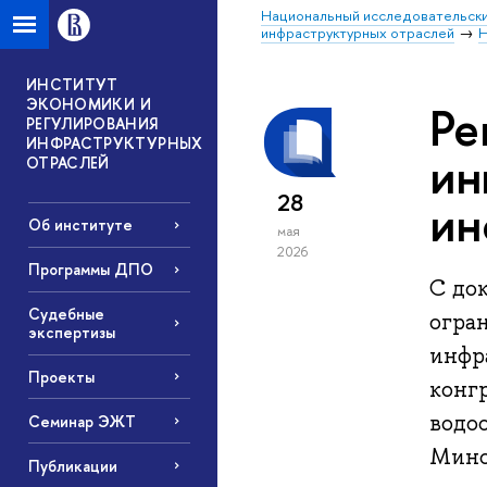
Национальный исследовательски
инфраструктурных отраслей
Н
ИНСТИТУТ
ЭКОНОМИКИ И
Ре
РЕГУЛИРОВАНИЯ
ИНФРАСТРУКТУРНЫХ
ин
ОТРАСЛЕЙ
28
ин
Об институте
мая
2026
Программы ДПО
С до
Судебные
огра
экспертизы
инфр
Проекты
конг
водо
Семинар ЭЖТ
Минс
Публикации