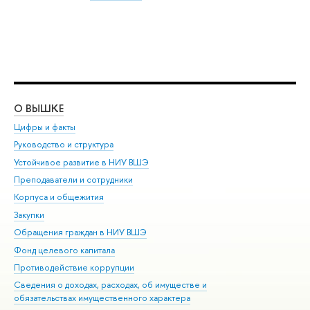
О ВЫШКЕ
ОБ
Цифры и факты
Ли
Руководство и структура
Дов
Устойчивое развитие в НИУ ВШЭ
Ол
Преподаватели и сотрудники
При
Корпуса и общежития
Вы
Закупки
При
Обращения граждан в НИУ ВШЭ
Ас
Фонд целевого капитала
До
Противодействие коррупции
Цен
Сведения о доходах, расходах, об имуществе и
Би
обязательствах имущественного характера
Об