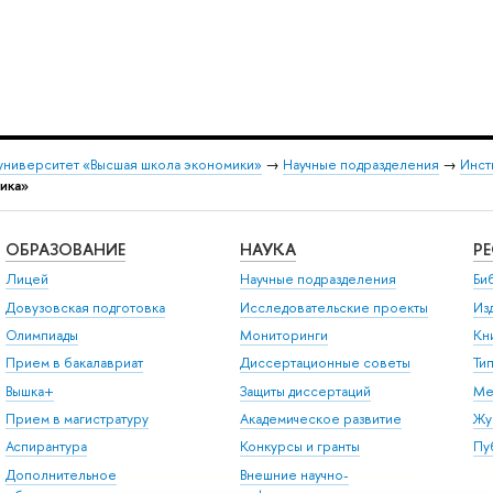
университет «Высшая школа экономики»
→
Научные подразделения
→
Инст
ика»
ОБРАЗОВАНИЕ
НАУКА
Р
Лицей
Научные подразделения
Би
Довузовская подготовка
Исследовательские проекты
Из
Олимпиады
Мониторинги
Кн
Прием в бакалавриат
Диссертационные советы
Ти
Вышка+
Защиты диссертаций
Ме
Прием в магистратуру
Академическое развитие
Жу
Аспирантура
Конкурсы и гранты
Пу
Дополнительное
Внешние научно-