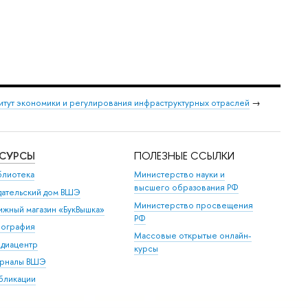
итут экономики и регулирования инфраструктурных отраслей
→
ЕСУРСЫ
ПОЛЕЗНЫЕ ССЫЛКИ
блиотека
Министерство науки и
высшего образования РФ
дательский дом ВШЭ
Министерство просвещения
ижный магазин «БукВышка»
РФ
пография
Массовые открытые онлайн-
диацентр
курсы
рналы ВШЭ
бликации