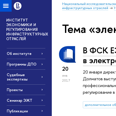
Национальный исследовательски
инфраструктурных отраслей
Н
ИНСТИТУТ
Тема «эле
ЭКОНОМИКИ И
РЕГУЛИРОВАНИЯ
ИНФРАСТРУКТУРНЫХ
ОТРАСЛЕЙ
В ФСК Е
Об институте
в электр
Программы ДПО
20
20 января дире
Судебные
янв
Долматов выступ
экспертизы
2017
профессионально
Проекты
регулирование в
Семинар ЭЖТ
дополнительное о
Публикации