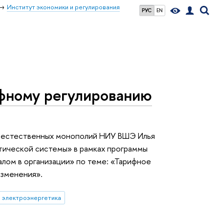
Институт экономики и регулирования
РУС
EN
фному регулированию
я естественных монополий НИУ ВШЭ Илья
тической системы» в рамках программы
лом в организации» по теме: «Тарифное
изменения».
электроэнергетика