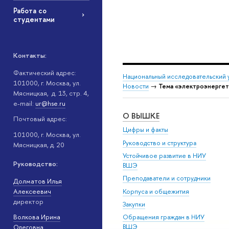
Работа со
студентами
Контакты:
Фактический адрес:
Национальный исследовательский 
101000, г. Москва, ул.
Новости
→
Тема «электроэнергет
Мясницкая, д. 13, стр. 4,
e-mail:
ur@hse.ru
О ВЫШКЕ
Почтовый адрес:
Цифры и факты
101000, г. Москва, ул.
Руководство и структура
Мясницкая, д. 20
Устойчивое развитие в НИУ
Руководство:
ВШЭ
Преподаватели и сотрудники
Долматов Илья
Алексеевич
Корпуса и общежития
директор
Закупки
Волкова Ирина
Обращения граждан в НИУ
Олеговна
ВШЭ