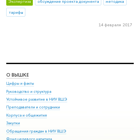
Экспертиза
обсуждение проекта документа
методика
тарифы
14 февраля 2017
О ВЫШКЕ
ОБ
Цифры и факты
Ли
Руководство и структура
Дов
Устойчивое развитие в НИУ ВШЭ
Ол
Преподаватели и сотрудники
При
Корпуса и общежития
Вы
Закупки
При
Обращения граждан в НИУ ВШЭ
Ас
Фонд целевого капитала
До