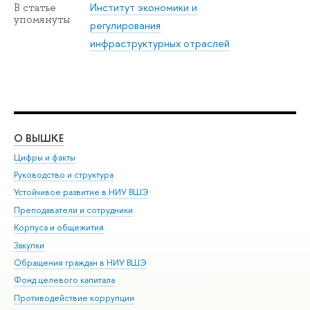
Институт экономики и
В статье
упомянуты
регулирования
инфраструктурных отраслей
О ВЫШКЕ
ОБ
Цифры и факты
Ли
Руководство и структура
Дов
Устойчивое развитие в НИУ ВШЭ
Ол
Преподаватели и сотрудники
При
Корпуса и общежития
Вы
Закупки
При
Обращения граждан в НИУ ВШЭ
Ас
Фонд целевого капитала
До
Противодействие коррупции
Цен