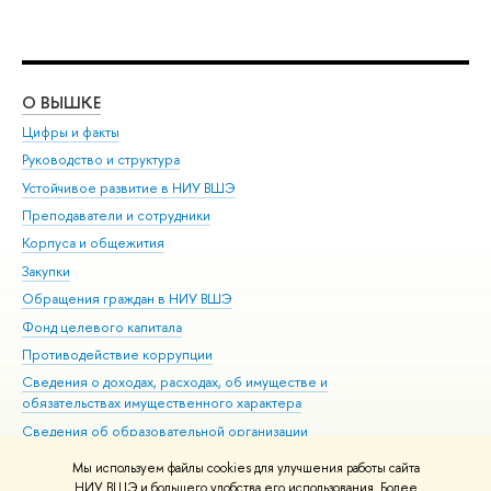
О ВЫШКЕ
ОБ
Цифры и факты
Ли
Руководство и структура
Дов
Устойчивое развитие в НИУ ВШЭ
Ол
Преподаватели и сотрудники
При
Корпуса и общежития
Вы
Закупки
При
Обращения граждан в НИУ ВШЭ
Ас
Фонд целевого капитала
До
Противодействие коррупции
Цен
Сведения о доходах, расходах, об имуществе и
Би
обязательствах имущественного характера
Об
Сведения об образовательной организации
Обр
Людям с ограниченными возможностями здоровья
Мы используем файлы cookies для улучшения работы сайта
Единая платежная страница
НИУ ВШЭ и большего удобства его использования. Более