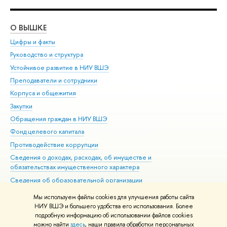
О ВЫШКЕ
ОБ
Цифры и факты
Ли
Руководство и структура
Дов
Устойчивое развитие в НИУ ВШЭ
Ол
Преподаватели и сотрудники
При
Корпуса и общежития
Вы
Закупки
При
Обращения граждан в НИУ ВШЭ
Ас
Фонд целевого капитала
До
Противодействие коррупции
Цен
Сведения о доходах, расходах, об имуществе и
Би
обязательствах имущественного характера
Об
Сведения об образовательной организации
Обр
Людям с ограниченными возможностями здоровья
Мы используем файлы cookies для улучшения работы сайта
Единая платежная страница
НИУ ВШЭ и большего удобства его использования. Более
подробную информацию об использовании файлов cookies
Работа в Вышке
можно найти
здесь
, наши правила обработки персональных