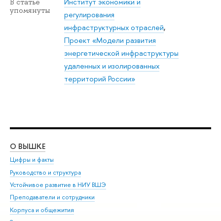
Институт экономики и
В статье
упомянуты
регулирования
инфраструктурных отраслей
,
Проект «Модели развития
энергетической инфраструктуры
удаленных и изолированных
территорий России»
О ВЫШКЕ
ОБ
Цифры и факты
Ли
Руководство и структура
Дов
Устойчивое развитие в НИУ ВШЭ
Ол
Преподаватели и сотрудники
При
Корпуса и общежития
Вы