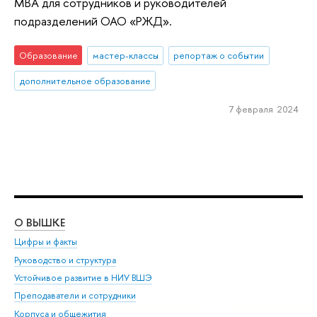
MBA для сотрудников и руководителей
подразделений ОАО «РЖД».
Образование
мастер-классы
репортаж о событии
дополнительное образование
7 февраля 2024
О ВЫШКЕ
ОБ
Цифры и факты
Ли
Руководство и структура
Дов
Устойчивое развитие в НИУ ВШЭ
Ол
Преподаватели и сотрудники
При
Корпуса и общежития
Вы