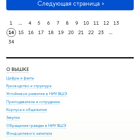
Следующая страница
1
...
4
5
6
7
8
9
10
11
12
13
14
15
16
17
18
19
20
21
22
23
...
34
О ВЫШКЕ
ОБ
Цифры и факты
Ли
Руководство и структура
Дов
Устойчивое развитие в НИУ ВШЭ
Ол
Преподаватели и сотрудники
При
Корпуса и общежития
Вы
Закупки
При
Обращения граждан в НИУ ВШЭ
Ас
Фонд целевого капитала
До