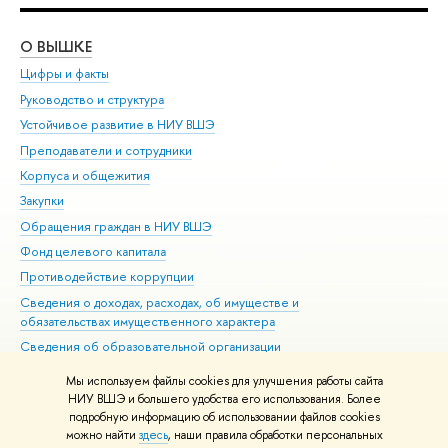
О ВЫШКЕ
ОБ
Цифры и факты
Ли
Руководство и структура
Дов
Устойчивое развитие в НИУ ВШЭ
Ол
Преподаватели и сотрудники
При
Корпуса и общежития
Вы
Закупки
При
Обращения граждан в НИУ ВШЭ
Ас
Фонд целевого капитала
До
Противодействие коррупции
Цен
Сведения о доходах, расходах, об имуществе и
Би
обязательствах имущественного характера
Об
Сведения об образовательной организации
Обр
Людям с ограниченными возможностями здоровья
Мы используем файлы cookies для улучшения работы сайта
Единая платежная страница
НИУ ВШЭ и большего удобства его использования. Более
подробную информацию об использовании файлов cookies
Работа в Вышке
можно найти
здесь
, наши правила обработки персональных