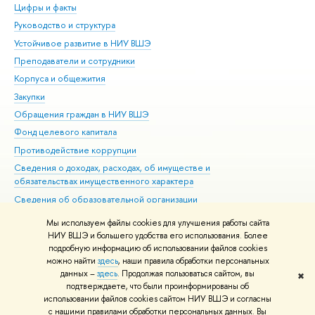
Цифры и факты
Ли
Руководство и структура
Дов
Устойчивое развитие в НИУ ВШЭ
Ол
Преподаватели и сотрудники
При
Корпуса и общежития
Вы
Закупки
При
Обращения граждан в НИУ ВШЭ
Ас
Фонд целевого капитала
До
Противодействие коррупции
Цен
Сведения о доходах, расходах, об имуществе и
Би
обязательствах имущественного характера
Об
Сведения об образовательной организации
Обр
Людям с ограниченными возможностями здоровья
Мы используем файлы cookies для улучшения работы сайта
Единая платежная страница
НИУ ВШЭ и большего удобства его использования. Более
подробную информацию об использовании файлов cookies
Работа в Вышке
можно найти
здесь
, наши правила обработки персональных
данных –
здесь
. Продолжая пользоваться сайтом, вы
✖
Редактору
подтверждаете, что были проинформированы об
© НИУ ВШЭ 1993–2026
Адреса и контакты
Условия использования
использовании файлов cookies сайтом НИУ ВШЭ и согласны
с нашими правилами обработки персональных данных. Вы
материалов
Политика конфиденциальности
Карта сайта